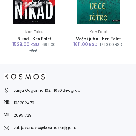
Ken Folet
Ken Folet
Nikad - Ken Folet
Veče i jutro - Ken Folet
1529.00 RSD
1611.00 RSD
1699.00
1790.00 RSD
RSD
Jurija Gagarina 102, 11070 Beograd
PIB:
108202479
MB:
20951729
vuk.jovanovic@kosmosknjige.rs