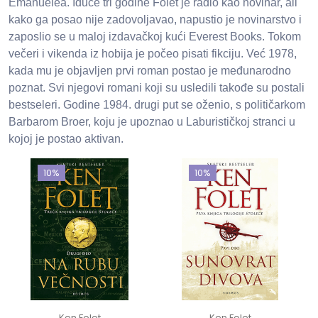
Emanuelea. Iduće tri godine Folet je radio kao novinar, ali
kako ga posao nije zadovoljavao, napustio je novinarstvo i
zaposlio se u maloj izdavačkoj kući Everest Books. Tokom
večeri i vikenda iz hobija je počeo pisati fikciju. Već 1978,
kada mu je objavljen prvi roman postao je međunarodno
poznat. Svi njegovi romani koji su usledili takođe su postali
bestseleri. Godine 1984. drugi put se oženio, s političarkom
Barbarom Broer, koju je upoznao u Laburističkoj stranci u
kojoj je postao aktivan.
10%
10%
Ken Folet
Ken Folet