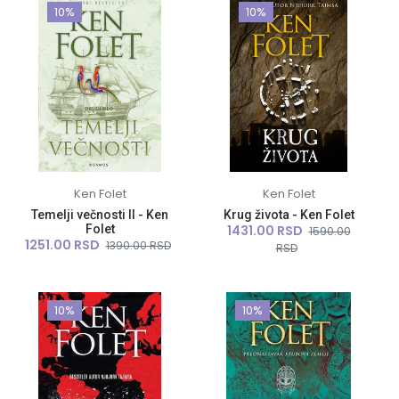
10%
10%
Ken Folet
Ken Folet
Temelji večnosti II - Ken
Krug života - Ken Folet
Folet
1431.00 RSD
1590.00
1251.00 RSD
1390.00 RSD
RSD
10%
10%