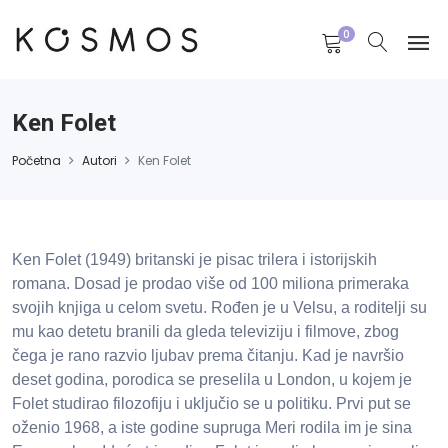
0
Ken Folet
Početna
Autori
Ken Folet
Ken Folet
(1949) britanski je pisac trilera i istorijskih
romana. Dosad je prodao više od 100 miliona primeraka
svojih knjiga u celom svetu. Rođen je u Velsu, a roditelji su
mu kao detetu branili da gleda televiziju i filmove, zbog
čega je rano razvio ljubav prema čitanju. Kad je navršio
deset godina, porodica se preselila u London, u kojem je
Folet studirao filozofiju i uključio se u politiku. Prvi put se
oženio 1968, a iste godine supruga Meri rodila im je sina