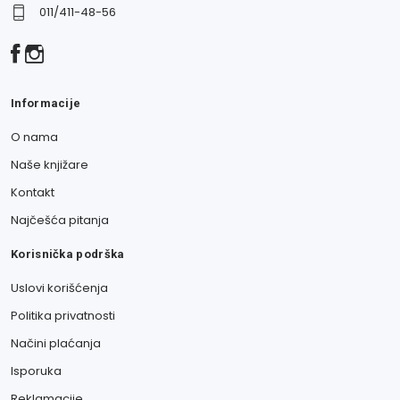
011/411-48-56
Informacije
O nama
Naše knjižare
Kontakt
Najčešća pitanja
Korisnička podrška
Uslovi korišćenja
Politika privatnosti
Načini plaćanja
Isporuka
Reklamacije