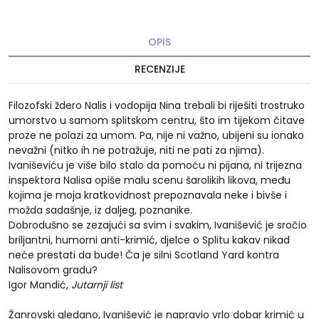
OPIS
RECENZIJE
Filozofski ždero Nalis i vodopija Nina trebali bi riješiti trostruko
umorstvo u samom splitskom centru, što im tijekom čitave
proze ne polazi za umom. Pa, nije ni važno, ubijeni su ionako
nevažni (nitko ih ne potražuje, niti ne pati za njima).
Ivaniševiću je više bilo stalo da pomoću ni pijana, ni trijezna
inspektora Nalisa opiše malu scenu šarolikih likova, među
kojima je moja kratkovidnost prepoznavala neke i bivše i
možda sadašnje, iz daljeg, poznanike.
Dobrodušno se zezajući sa svim i svakim, Ivanišević je sročio
briljantni, humorni anti-krimić, djelce o Splitu kakav nikad
neće prestati da bude! Ča je silni Scotland Yard kontra
Nalisovom gradu?
Igor Mandić,
Jutarnji list
Žanrovski gledano, Ivanišević je napravio vrlo dobar krimić u