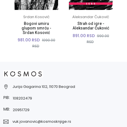
Srdan Kosović
Aleksandar Ćuković
Bogovi umiru
Strah od igre -
glupom smrću -
Aleksandar Ćuković
Srdan Kosović
891.00 RSD
990.00
981.00 RSD
1090.00
RSD
RSD
Jurija Gagarina 102, 11070 Beograd
PIB:
108202479
MB:
20951729
vuk.jovanovic@kosmosknjige.rs