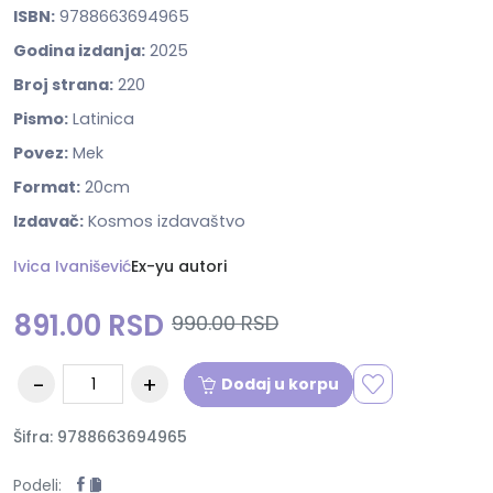
ISBN:
9788663694965
Godina izdanja:
2025
Broj strana:
220
Pismo:
Latinica
Povez:
Mek
Format:
20cm
Izdavač:
Kosmos izdavaštvo
Ivica Ivanišević
Ex-yu autori
891.00 RSD
990.00 RSD
Dodaj u korpu
Šifra: 9788663694965
Podeli: