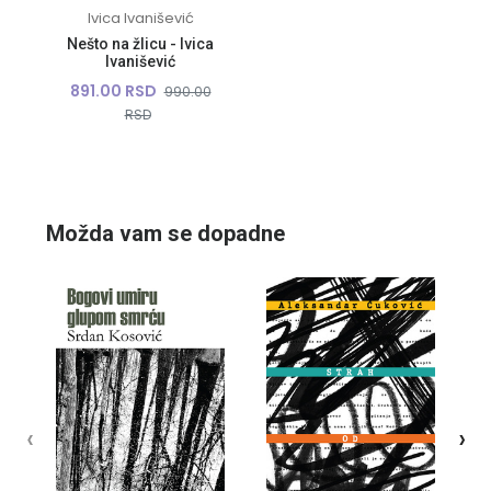
Ivica Ivanišević
Nešto na žlicu - Ivica
Ivanišević
891.00 RSD
990.00
RSD
10%
10%
Možda vam se dopadne
‹
›