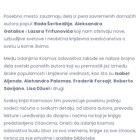
Posebno mesto zauzimaju dela iz pera savremenih domaćih
autora poput
Rada Šerbedžije
,
Aleksandra
Gatalice
i
Lazara Trifunovića
koji nam otkrivaju nove,
uzbudljive svetove i neobična književna svedočanstva o
svetu u kome živimo.
Među izdanjima Kosmos izdavaštva takođe se nalaze brojna
dela svetski poznatih autora koji su premostili jaz između
široke popularnosti i književne vrednosti, kao što su
Isabel
Aljende
,
Alehandro Palomas
,
Frederik Forsajt
,
Roberto
Savijano
,
Lisa Džuel
i drugi.
Svakoj knjizi Kosmosov tim posvećuje posebnu pažnju
vodeći računa o svakom detalju: od izbora autora, prevoda,
lekture i uređivanja do dizajna i načina na koji je knjiga
predstavljena čitaocima, čineći da izdanja Kosmos
izdavaštva budu izbor za sva vremena, knjige za sve čitaoce,
riznica za sve privatne i gradske biblioteke.