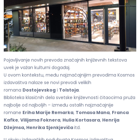
Pojavljivanje novih prevoda značajnih književnih tekstova
uvek je važan kulturni događaj.
U ovom kontekstu, među najznačajnijim prevodima Kosmos
izdavaštva nalaze se novi prevodi velikih
romana
Dostojevskog
i
Tolstoja
.
Biblioteka klasičnih dela svetske književnosti čitaocima pruža
najbolje od najboljih – između ostalih najznačajnije
romane
Eriha Marije Remarka
,
Tomasa Mana
,
Franca
Kafke
,
Vilijama Foknera
,
Hulia Kortasara
,
Henrija
Džejmsa, Henrika Sjenkjeviča
itd.
U okviru izdavačkih poduhvata Kosmos izdavaštva