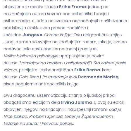
objavljena je edicija studija
Eriha Froma
, jednog od
najznačajnijih autora savremene psihološke teorije i
psihoterapije, a jedno od svakako najznačajnijih naših izdanja
predstavlja ekskluzivan prevod neobične i
začudne
Jungove
Crvene knjige
. Ovu enigmatičnu knjigu
Jung je smatrao svojim najznačajnijim radom, iako je, sve do
nedavno, bila dostupna samo maloj grupi ljudi.
Velika biblioteka psihologije
upotpunjena je novim
delima
Transakciona analiza u psihoterapiji
i
Šta kažete posle
zdravo,
psihijatra i psihoanalitičara
Erika Berna
, kao i
delima
Gola žena
i
Posmatranje ljudi
Dezmonda Morisa
,
pisca popularnih antropoloških knjiga.
Ovu dragocenu sistematizaciju znanja o ljudskoj prirodi
obogatili smo edicijom dela
Irvina Jaloma
. U ovoj su ediciji
objavljeni njegovi najznačajniji i najuspešniji romani:
Kad je
Niče plakao, Problem Spinoza, Lečenje Šopenhauerom,
Ležanje na kauču
i Pozvaću policiju
.