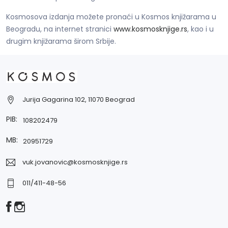
Kosmosova izdanja možete pronaći u Kosmos knjižarama u
Beogradu, na internet stranici
www.kosmosknjige.rs
, kao i u
drugim knjižarama širom Srbije.
Jurija Gagarina 102, 11070 Beograd
PIB:
108202479
MB:
20951729
vuk.jovanovic@kosmosknjige.rs
011/411-48-56