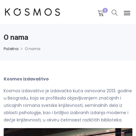
0
O nama
Početna
O nama
Kosmos izdavaštvo
Kosmos izdavaštvo je izdavačka kuća osnovana 2013. godine
u Beogradu, koja se profilisala objavljivanjem značajnih i
uticajnih romana svetske književnosti, seminalnih dela iz
oblasti psihologije, kao i brižljivo izabranih izdanja moderne i
dečje književnosti, u okviru četrnaest različitih biblioteka.